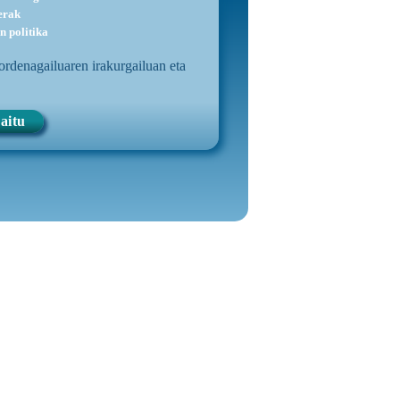
erak
n politika
 ordenagailuaren irakurgailuan eta