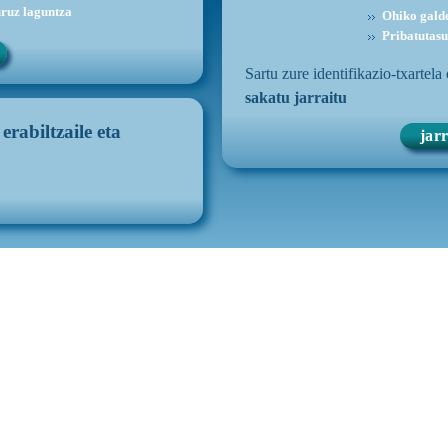
uruz laguntza
Ohiko gald
Pribatutasu
Sartu zure identifikazio-txartela
sakatu jarraitu
n
erabiltzaile eta