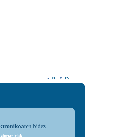
EU
ES
ektronikoa
ren bidez
 ziurtagiriak