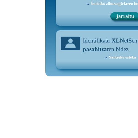
hodeiko zihurtagiriaren b
Identifikatu
XLNetS
e
pasahitza
ren bidez
Sartzeko esteka