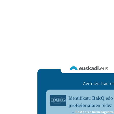
Zerbitzu hau e
Identifikatu
BakQ
ed
profesionala
ren bidez
BakQ'aren buruz laguntza