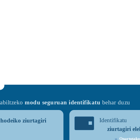
rabiltzeko
modu seguruan identifikatu
behar duzu
Identifikatu
o
hodeiko ziurtagiri
ziurtagiri el
Onartutako