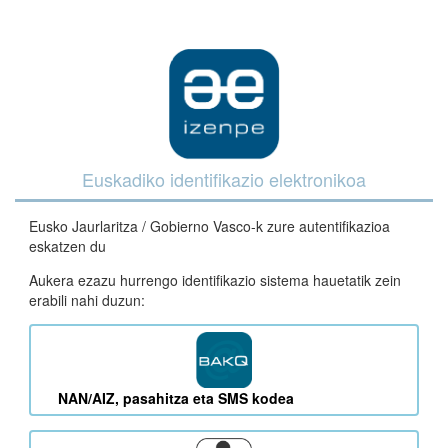
Euskadiko identifikazio elektronikoa
Eusko Jaurlaritza / Gobierno Vasco-k zure autentifikazioa
eskatzen du
Aukera ezazu hurrengo identifikazio sistema hauetatik zein
erabili nahi duzun:
NAN/AIZ, pasahitza eta SMS kodea