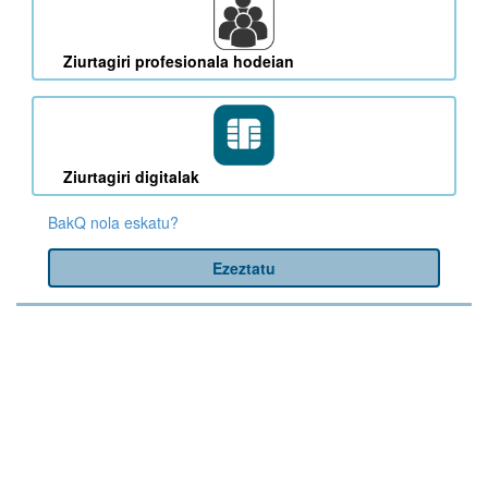
Ziurtagiri profesionala hodeian
Ziurtagiri digitalak
BakQ nola eskatu?