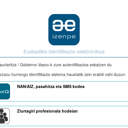
Euskadiko identifikazio elektronikoa
aurlaritza / Gobierno Vasco-k zure autentifikazioa eskatzen du
zazu hurrengo identifikazio sistema hauetatik zein erabili nahi duzun:
NAN/AIZ, pasahitza eta SMS kodea
Ziurtagiri profesionala hodeian