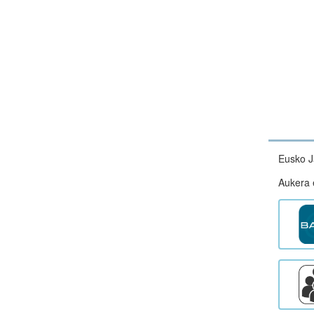
Eusko J
Aukera e