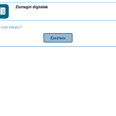
Ziurtagiri digitalak
nola eskatu?